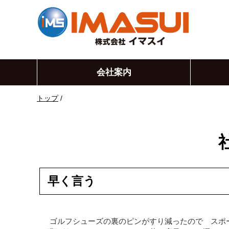
このページの本文へ
会社案内
現
トップ
/
在
の
位
置：
早く言う
ゴルフシューズの裏のピンがすり減ったので スポ