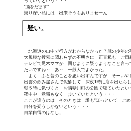
っていくという・・・
”脳をだます”
疑り深い私には 出来そうもありませーん
疑い。
北海道の山中で行方がわからなかった７歳の少年の
大規模な捜索に関わらずの不明さに 正直私も ご両
テレビで尾木ママが 同じように疑うようなこと言っ
たいですね～ あ～ 一般人でよかった。
よく ふと昔のことを思い出すんですが そーいや
出雲の飲み屋さんで泥酔して 深夜1時に店を出たら
朝５時に気づくと お隣斐川町の公園で寝ていたと
夜中中 意識もなく 歩いていたという・・・
ここが違うのは そのときは 誰も”ほっといて ごめ
自分を疑うしかないという・・・
自業自得のはなし。