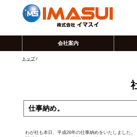
このページの本文へ
会社案内
現
トップ
/
在
の
位
置：
仕事納め。
わが社も本日、平成26年の仕事納めをいたしました。