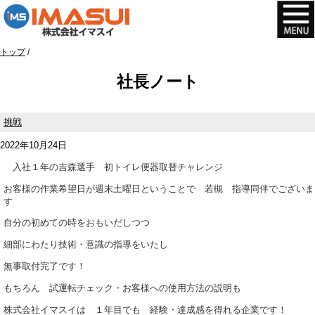
このページの本文へ
現
トップ
/
在
社長ノート
の
位
置：
挑戦
2022年10月24日
入社１年の吉森選手 初トイレ便器取替チャレンジ
お客様の作業希望日が週末土曜日ということで 若槻 指導同伴でございま
す
自分の初めての時をおもいだしつつ
細部にわたり技術・意識の指導をいたし
無事取付完了です！
もちろん 試運転チェック・お客様への使用方法の説明も
株式会社イマスイは １年目でも 経験・達成感を得れる企業です！