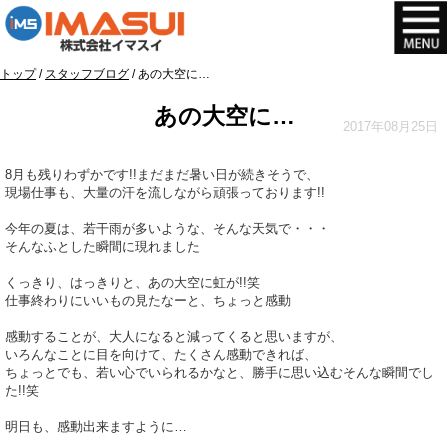
このページの本文へ
現
トップ
/
スタッフブログ
/
あの大空に…
在
あの大空に…
の
2017年08月25日
位
置：
8月も残りわずかです!!まだまだ暑い日が続きそうで、
現場仕事も、大量の汗を流しながら頑張っております!!
今年の夏は、若干雨が多いような、そんな天気で・・・
そんなふとした瞬間に現れました
くっきり、はっきりと、あの大空に虹が!!笑
仕事終わりにいいもの見たなーと、ちょっと感動
感動することが、大人になると減ってくると思いますが、
いろんなことに目を向けて、たくさん感動できれば、
ちょっとでも、若い心でいられるかなと、勝手に思い込むそんな瞬間でし
た!!笑
明日も、感動出来ますように…