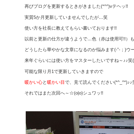
再びブログを更新するときがきました(*^^)v
テヘッ
!!
実質5か月更新していませんでしたが…笑
使い方を社長に教えてもらい書いております!!
以前と更新の仕方が違うようで…色（赤は使用可!!）も
どうしたら華やかな文章になるのか悩みます(-"-；)
ウー
来年ぐらいには使い方をマスターしたいですね～♪♪笑(^
可能な限り月1で更新していきますので
暖かい心
と
暖かい目
で、見て読んでください(*^_^*)♪♪
それではまた次回へ～
☆
(o|o)
シュワッ!!