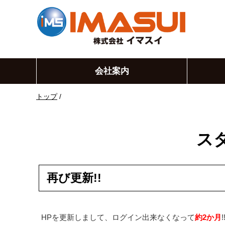
このページの本文へ
会社案内
現
トップ
/
在
の
位
ス
置：
再び更新!!
HPを更新しまして、ログイン出来なくなって
約2か月