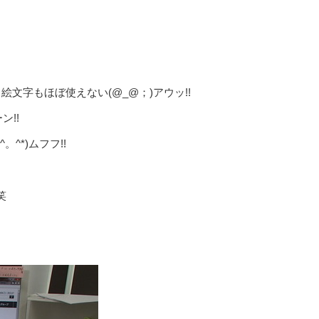
絵文字もほぼ使えない(@_@；)
ア
ウッ!!
ン!!
。^*)
ムフフ!!
笑