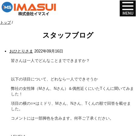
このページの本文へ
現
トップ
/
在
スタッフブログ
の
位
置：
おひとりさま
2022年09月16日
皆さんは一人でどんなことまでできますか？
以下の項目について、どれなら一人でできそうか
弊社の女性陣（Mさん、Nさん）＆偶然近くにいたTくんに聞いてみま
した！
項目の横の○×はミドリ、Mさん、Nさん、Tくんの順で回答を載せま
した。
コメントには一部脚色を含みます。何卒ご了承ください。