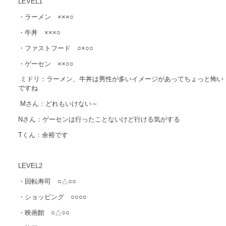
LEVEL1
・ラーメン ×××○
・牛丼 ×××○
・ファストフード ○×○○
・ゲーセン ××○○
ミドリ：ラーメン、牛丼は男性が多いイメージがあってちょっと怖い
ですね
Mさん：どれもいけない～
Nさん：ゲーセンは行ったことないけど行ける気がする
Tくん：余裕です
LEVEL2
・回転寿司 ○△○○
・ショッピング ○○○○
・映画館 ○△○○