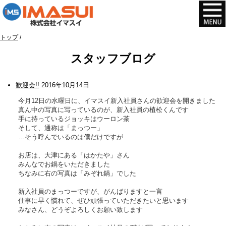
このページの本文へ
現
トップ
/
在
スタッフブログ
の
位
置：
歓迎会!!
2016年10月14日
今月12日の水曜日に、イマスイ新入社員さんの歓迎会を開きました
真ん中の写真に写っているのが、新入社員の植松くんです
手に持っているジョッキはウーロン茶
そして、通称は「まっつー」
…そう呼んでいるのは僕だけですが
お店は、大津にある「はかたや」さん
みんなでお鍋をいただきました
ちなみに右の写真は「みぞれ鍋」でした
新入社員のまっつーですが、がんばりますと一言
仕事に早く慣れて、ぜひ頑張っていただきたいと思います
みなさん、どうぞよろしくお願い致します