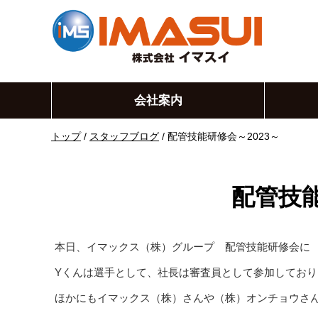
このページの本文へ
会社案内
現
トップ
/
スタッフブログ
/
配管技能研修会～2023～
在
の
位
配管技能
置：
本日、イマックス（株）グループ 配管技能研修会に
Yくんは選手として、社長は審査員として参加しており
ほかにもイマックス（株）さんや（株）オンチョウさ