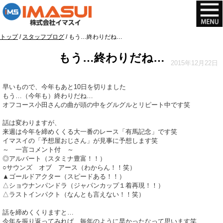
このページの本文へ
現
トップ
/
スタッフブログ
/
もう…終わりだね…
在
もう…終わりだね…
の
2015年12月22日
位
置：
早いもので、今年もあと10日を切りました
もう…（今年も）終わりだね…
オフコース小田さんの曲が頭の中をグルグルとリピート中です笑
話は変わりますが、
来週は今年を締めくくる大一番のレース「有馬記念」です笑
イマスイの「予想屋おじさん」が見事に予想します笑
～ 一言コメント付 ～
◎アルバート（スタミナ豊富！！）
○サウンズ オブ アース（わからん！！笑）
▲ゴールドアクター（スピードある！！）
△ショウナンパンドラ（ジャパンカップ１着再現！！）
△ラストインパクト（なんとも言えない！！笑）
話を締めくくりますと…
今年を振り返ってみれば、毎年のように早かったなって思います笑